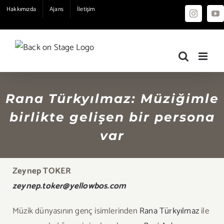
Skip
Hakkımızda
Ajans
İletişim
Instagra
Yo
to
content
Rana Türkyılmaz: Müziğimle
birlikte gelişen bir persona
var
Zeynep TOKER
zeynep.toker@yellowbos.com
Müzik dünyasının genç isimlerinden
Rana Türkyılmaz
ile