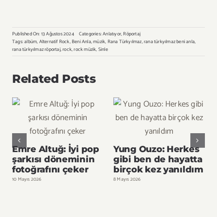
Published On: 13 Ağustos 2024
Categories:
Anlatıyor
,
Röportaj
Tags:
albüm
,
Alternatif Rock
,
Beni Anla
,
müzik
,
Rana Türkyılmaz
,
rana türkyılmaz beni anla
,
rana türkyılmaz röportaj
,
rock
,
rock müzik
,
Sinle
Related Posts
Emre Altuğ: İyi pop
Yung Ouzo: Herkes
şarkısı döneminin
gibi ben de hayatta
fotoğrafını çeker
birçok kez yanıldım
10 Mayıs 2026
8 Mayıs 2026
9