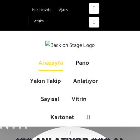
Skip
Hakkımızda
Ajans
Instagram
to
İletişim
content
YouTube
Anasayfa
Pano
Yakın Takip
Anlatıyor
Sayısal
Vitrin
Kartonet