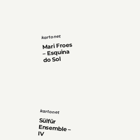
kartonet
Mari Froes
– Esquina
do Sol
kartonet
Sülfür
Ensemble –
IV