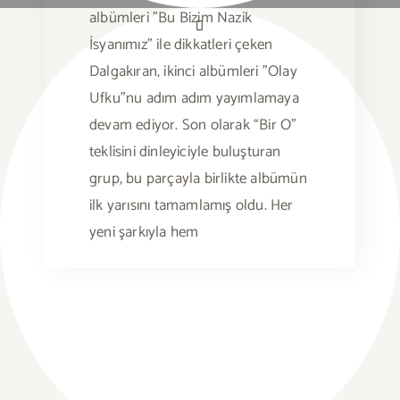
albümleri "Bu Bizim Nazik
İsyanımız" ile dikkatleri çeken
Dalgakıran, ikinci albümleri "Olay
Ufku"nu adım adım yayımlamaya
devam ediyor. Son olarak “Bir O”
teklisini dinleyiciyle buluşturan
grup, bu parçayla birlikte albümün
ilk yarısını tamamlamış oldu. Her
yeni şarkıyla hem
B
ü
le
n
t O
ç
g
il v
e
B
irs
e
n
e
z
e
r H
A
B
IT
A
T
S
a
h
s
in
d
e
u
lu
ş
u
y
o
rta
T
n
e
B
r