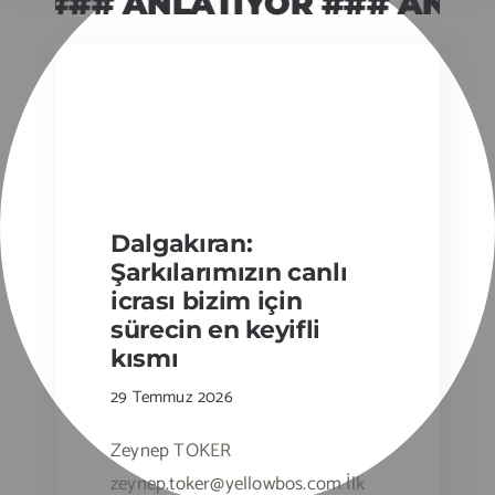
 ### ANLATIYOR ### ANLATI
Dalgakıran:
Şarkılarımızın canlı
icrası bizim için
sürecin en keyifli
kısmı
29 Temmuz 2026
Zeynep TOKER
zeynep.toker@yellowbos.com İlk