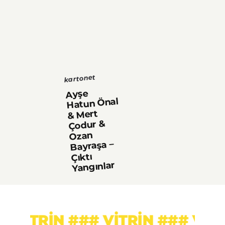
kartonet
Ayşe
Hatun Önal
& Mert
Çodur &
Ozan
Bayraşa –
Çıktı
Yangınlar
IN ### VITRIN ### VITRIN ###