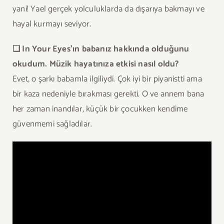
yani! Yael gerçek yolculuklarda da dışarıya bakmayı ve
hayal kurmayı seviyor.
❏ In Your Eyes’ın babanız hakkında olduğunu
okudum. Müzik hayatınıza etkisi nasıl oldu?
Evet, o şarkı babamla ilgiliydi. Çok iyi bir piyanistti ama
bir kaza nedeniyle bırakması gerekti. O ve annem bana
her zaman inandılar, küçük bir çocukken kendime
güvenmemi sağladılar.