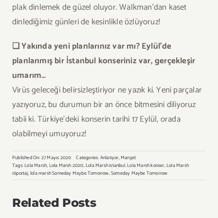
plak dinlemek de güzel oluyor. Walkman’dan kaset
dinlediğimiz günleri de kesinlikle özlüyoruz!
❏ Yakında yeni planlarınız var mı? Eylül’de
planlanmış bir İstanbul konseriniz var, gerçekleşir
umarım…
Virüs geleceği belirsizleştiriyor ne yazık ki. Yeni parçalar
yazıyoruz, bu durumun bir an önce bitmesini diliyoruz
tabii ki. Türkiye’deki konserin tarihi 17 Eylül, orada
olabilmeyi umuyoruz!
Published On: 27 Mayıs 2020
Categories:
Anlatıyor
,
Manşet
Tags:
Lola Marsh
,
Lola Marsh 2020
,
Lola Marsh istanbul
,
Lola Marsh konser
,
Lola Marsh
röportaj
,
lola marsh Someday Maybe Tomorrow
,
Someday Maybe Tomorrow
Related Posts