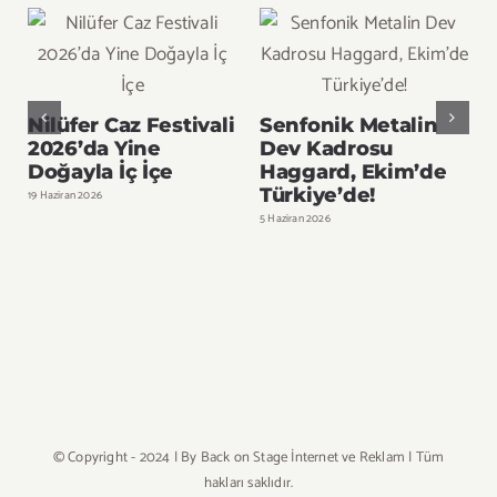
Nilüfer Caz Festivali
Senfonik Metalin
2026’da Yine
Dev Kadrosu
Doğayla İç İçe
Haggard, Ekim’de
Türkiye’de!
19 Haziran 2026
1
5 Haziran 2026
© Copyright - 2024 | By
Back on Stage İnternet ve Reklam
| Tüm
hakları saklıdır.