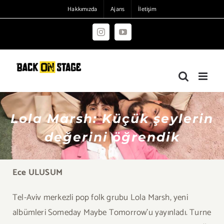
Skip
Hakkımızda
Ajans
İletişim
to
content
Instagram
YouTube
Lola Marsh: Küçük şeylerin
değerini öğrendik
Ece ULUSUM
Tel-Aviv merkezli pop folk grubu Lola Marsh, yeni
albümleri Someday Maybe Tomorrow’u yayınladı. Turne