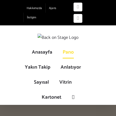
Skip
Hakkımızda
Ajans
Instagram
to
İletişim
content
YouTube
Anasayfa
Pano
Yakın Takip
Anlatıyor
Sayısal
Vitrin
Kartonet