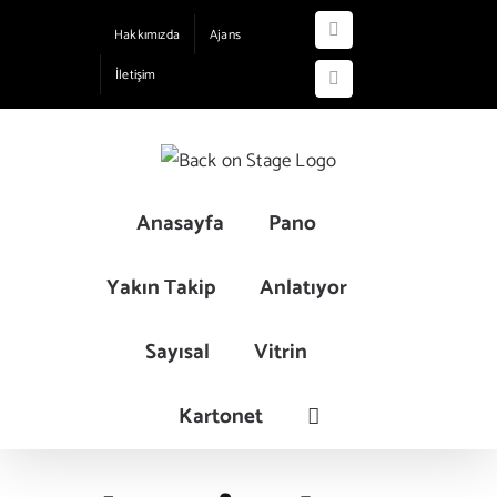
Skip
Hakkımızda
Ajans
Instagram
to
İletişim
content
YouTube
Anasayfa
Pano
Yakın Takip
Anlatıyor
Sayısal
Vitrin
Kartonet