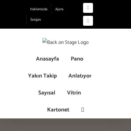
Skip
Hakkımızda
Ajans
Instagram
to
İletişim
content
YouTube
Anasayfa
Pano
Yakın Takip
Anlatıyor
Sayısal
Vitrin
Kartonet