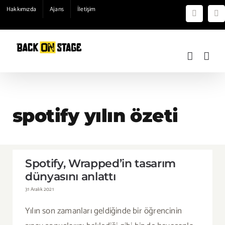
Skip
Hakkımızda
Ajans
İletişim
Instagra
Yo
to
content
spotify yılın özeti
Spotify, Wrapped’in tasarım dünyasını
Spotify, Wrapped’in tasarım
anlattı
dünyasını anlattı
31 Aralık 2021
Yılın son zamanları geldiğinde bir öğrencinin