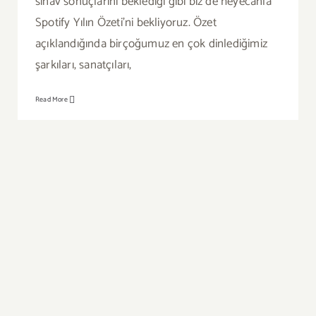
sınav sonuçlarını beklediği gibi biz de heyecanla
Spotify Yılın Özeti’ni bekliyoruz. Özet
açıklandığında birçoğumuz en çok dinlediğimiz
şarkıları, sanatçıları,
Read More