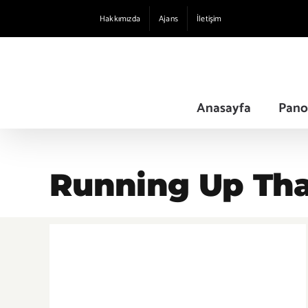
Skip
Hakkımızda
Ajans
İletişim
to
content
Anasayfa
Pano
Running Up That
İzlediklerimizin dinlediklerimizi