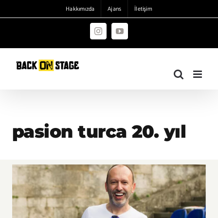
Skip
Hakkımızda
Ajans
İletişim
to
content
Instagram
YouTube
pasion turca 20. yıl