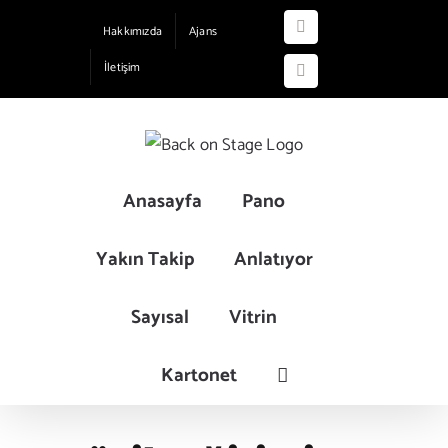
Skip
Hakkımızda
Ajans
Instagram
to
İletişim
content
YouTube
Anasayfa
Pano
Yakın Takip
Anlatıyor
Sayısal
Vitrin
Kartonet