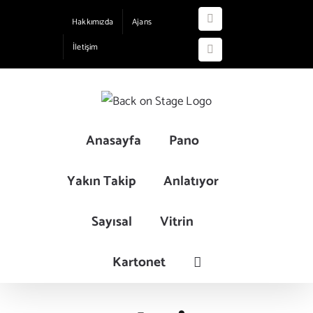
Skip
Hakkımızda
Ajans
Instagram
to
İletişim
content
YouTube
Anasayfa
Pano
Yakın Takip
Anlatıyor
Sayısal
Vitrin
Kartonet