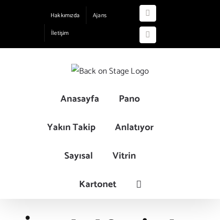
Skip
Hakkımızda
Ajans
Instagram
to
İletişim
content
YouTube
Anasayfa
Pano
Yakın Takip
Anlatıyor
Sayısal
Vitrin
Kartonet