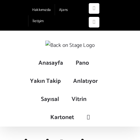
Skip
Hakkımızda
Ajans
Instagram
to
İletişim
content
YouTube
Anasayfa
Pano
Yakın Takip
Anlatıyor
Sayısal
Vitrin
Kartonet