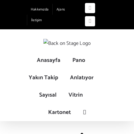
Skip
Hakkımızda
Ajans
Instagram
to
İletişim
content
YouTube
Anasayfa
Pano
Yakın Takip
Anlatıyor
Sayısal
Vitrin
Kartonet