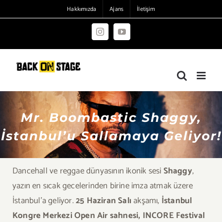
Skip
Hakkımızda
Ajans
İletişim
to
content
Instagram
YouTube
Mr. Boombastic Shaggy,
İstanbul’u Sallamaya Geliyor!
Dancehall ve reggae dünyasının ikonik sesi
Shaggy
,
yazın en sıcak gecelerinden birine imza atmak üzere
İstanbul’a geliyor.
25 Haziran Salı
akşamı,
İstanbul
Kongre Merkezi Open Air sahnesi, INCORE Festival