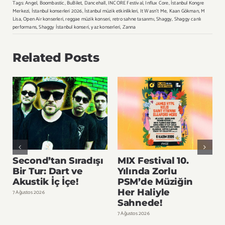
Tags:
Angel
,
Boombastic
,
BuBilet
,
Dancehall
,
INCORE Festival
,
Influx Core
,
İstanbul Kongre
Merkezi
,
İstanbul konserleri 2026
,
İstanbul müzik etkinlikleri
,
It Wasn’t Me
,
Kaan Gökman
,
M
Lisa
,
Open Air konserleri
,
reggae müzik konseri
,
retro sahne tasarımı
,
Shaggy
,
Shaggy canlı
performans
,
Shaggy İstanbul konseri
,
yaz konserleri
,
Zanna
Related Posts
Second’tan Sıradışı
MIX Festival 10.
Bir Tur: Dart ve
Yılında Zorlu
Akustik İç İçe!
PSM’de Müziğin
Her Haliyle
7 Ağustos 2026
6
Sahnede!
7 Ağustos 2026