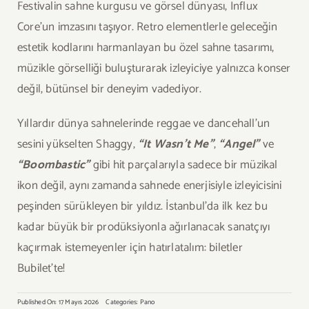
Festivalin sahne kurgusu ve görsel dünyası, Influx
Core’un imzasını taşıyor. Retro elementlerle geleceğin
estetik kodlarını harmanlayan bu özel sahne tasarımı,
müzikle görselliği buluşturarak izleyiciye yalnızca konser
değil, bütünsel bir deneyim vadediyor.
Yıllardır dünya sahnelerinde reggae ve dancehall’un
sesini yükselten Shaggy,
“It Wasn’t Me”
,
“Angel”
ve
“Boombastic”
gibi hit parçalarıyla sadece bir müzikal
ikon değil, aynı zamanda sahnede enerjisiyle izleyicisini
peşinden sürükleyen bir yıldız. İstanbul’da ilk kez bu
kadar büyük bir prodüksiyonla ağırlanacak sanatçıyı
kaçırmak istemeyenler için hatırlatalım: biletler
Bubilet’te!
Published On: 17 Mayıs 2026
Categories:
Pano