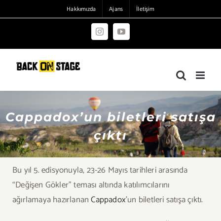
Skip
Hakkımızda
Ajans
İletişim
to
content
Instagram
YouTube
Cappadox’un biletleri satışa
çıktı
Bu yıl 5. edisyonuyla, 23-26 Mayıs tarihleri arasında
“Değişen Gökler” teması altında katılımcılarını
ağırlamaya hazırlanan
Cappadox
’un biletleri satışa çıktı.