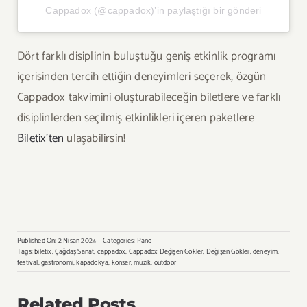
Cappadox (@cappadox)’in paylaştığı bir gönderi
Dört farklı disiplinin buluştuğu geniş etkinlik programı
içerisinden tercih ettiğin deneyimleri seçerek, özgün
Cappadox takvimini oluşturabileceğin biletlere ve farklı
disiplinlerden seçilmiş etkinlikleri içeren paketlere
Biletix’ten
ulaşabilirsin!
Published On: 2 Nisan 2024
Categories:
Pano
Tags:
biletix
,
Çağdaş Sanat
,
cappadox
,
Cappadox Değişen Gökler
,
Değişen Gökler
,
deneyim
,
festival
,
gastronomi
,
kapadokya
,
konser
,
müzik
,
outdoor
Related Posts