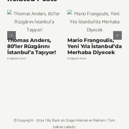
Thomas Anders,
Mario Frangoulis,
80’ler Rüzgârını
Yeni Yıla İstanbul’da
İstanbul’a Taşıyor!
Merhaba Diyecek
6 Ağustos 2026
6 Ağustos 2026
5
© Copyright - 2024 | By
Back on Stage İnternet ve Reklam
| Tüm
hakları saklıdır.